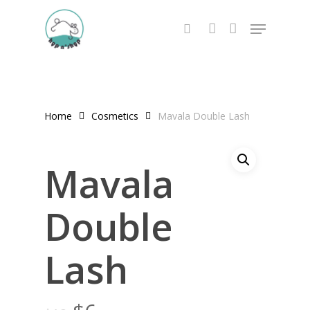
Skip
Menu
to
search
account
main
content
Home
Cosmetics
Mavala Double Lash
Mavala
Double
Lash