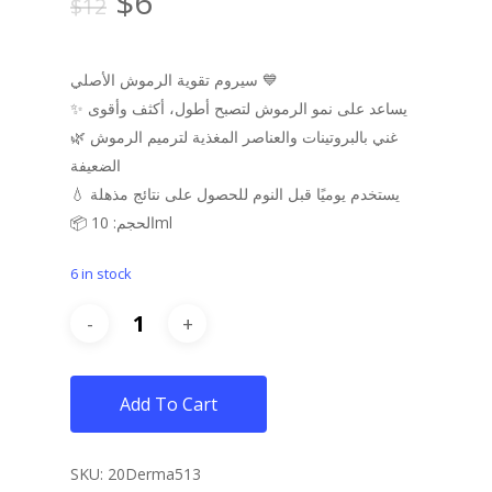
Original
Current
$
6
$
12
price
price
was:
is:
سيروم تقوية الرموش الأصلي 💙
$12.
$6.
✨ يساعد على نمو الرموش لتصبح أطول، أكثف وأقوى
🌿 غني بالبروتينات والعناصر المغذية لترميم الرموش
الضعيفة
💧 يستخدم يوميًا قبل النوم للحصول على نتائج مذهلة
📦 الحجم: 10ml
6 in stock
Add To Cart
SKU:
20Derma513