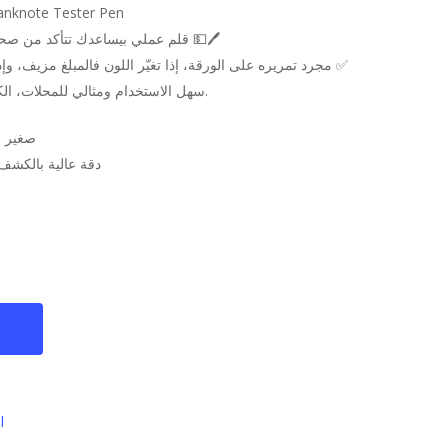
قلم فحص  – Banknote Tester Pen
قلم عملي بيساعدك تتأكد من صحة الأوراق النقدية بثواني 💵🖊️
مجرد تمريره على الورقة، إذا تغيّر اللون فالمبلغ مزيف، وإذا بقي نفسه فهي أصلية ✅
سهل الاستخدام ومثالي للمحلات، الكاشير، وأصحاب الأعمال.
صغير ب
دقة عالية بالكشف 
l