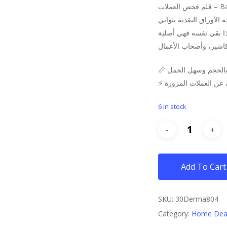
was:
is:
العملات
$10.
$5.
📏 الحجم وسهل الحمل
⚡ عن العملات المزورة
6 in stock
Add To Cart
SKU:
30Derma804
Category:
Home Dea