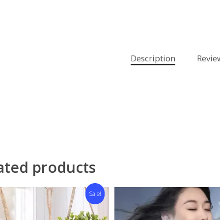
Description
Revie
ated products
Sale!