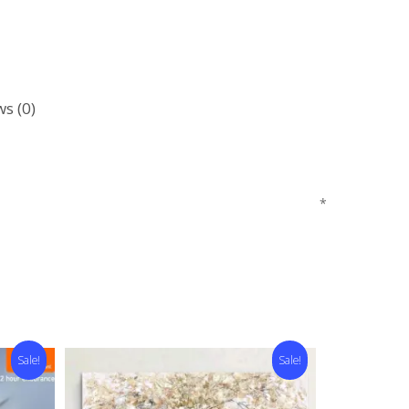
ws (0)
*
Sale!
Sale!